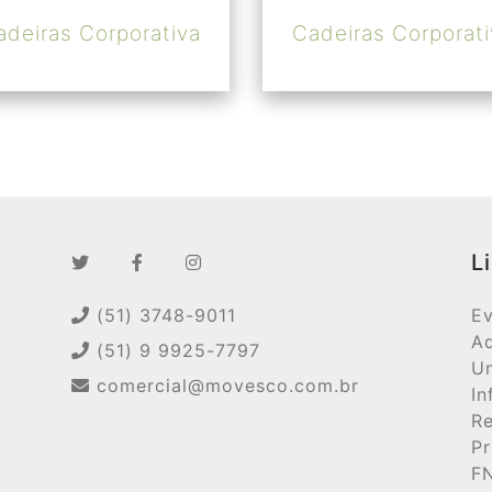
adeiras Corporativa
Cadeiras Corporati
L
(51) 3748-9011
Ev
Ad
(51) 9 9925-7797
Un
comercial@movesco.com.br
In
Re
Pr
F