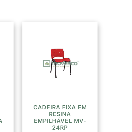
ados através de lâmina de chapa
CADEIRA FIXA EM
RESINA
A
EMPILHÁVEL MV-
24RP