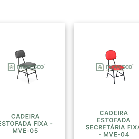
encosto são interlig
de aço.
CADEIRA
CADEIRA
ESTOFADA
ESTOFADA FIXA -
SECRETÁRIA FIX
MVE-05
- MVE-04