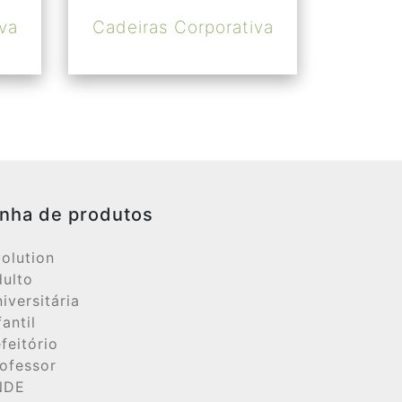
va
Cadeiras Corporativa
inha de produtos
olution
ulto
iversitária
fantil
feitório
ofessor
NDE