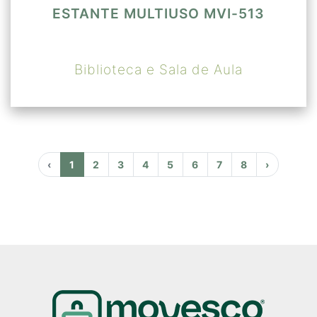
ESTANTE MULTIUSO MVI-513
Biblioteca e Sala de Aula
‹
1
2
3
4
5
6
7
8
›