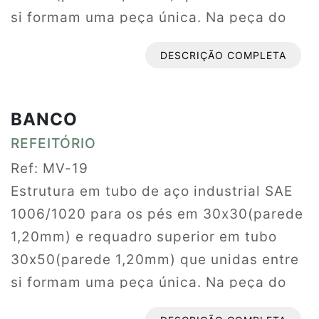
si formam uma peça única. Na peça do
requadro estão soldados seis suportes de
DESCRIÇÃO COMPLETA
chapa de aço nas dimensões 30x20x2mm
que servirão para fixação do tampo.
Fechamento dos topos com ponteiras
BANCO
plásticas injetadas 30x30 fixadas através
REFEITÓRIO
de encaixe. Soldagem dos componentes
Ref: MV-19
que formam a estrutura deverão ser
Estrutura em tubo de aço industrial SAE
ligados entre si através de solda pelo
1006/1020 para os pés em 30x30(parede
processo MIG em todas as junções.
1,20mm) e requadro superior em tubo
Proteção da superfície com tratamento
30x50(parede 1,20mm) que unidas entre
especial ecologicamente correto
si formam uma peça única. Na peça do
denominado sistema ”nanoceramic”. Em
requadro estão soldados seis suportes de
monovia aérea o produto é banhado por