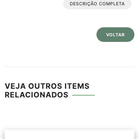
DESCRIÇÃO COMPLETA
ponteiras internas e acabamento com
pintura cor cinza. Dimensões: 1455mm
(A) x 910mm (L) x 360mm (P).
VOLTAR
VEJA OUTROS ITEMS
RELACIONADOS