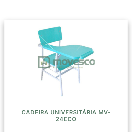
encosto(450x480mm) espuma injetada e
acabamento em tecido. Assento e
encosto unidos por chapa de aço
formando peça única.
Prancheta(365x240x250mm)
escamoteável, em aglomerado revestido
em laminado melamínico em ambos os
lados com bordas em PVC tipo “T” fixado
à estrutura através de parafusos auto-
atarraxantes 4.5x32PHP. Altura do
assento ao chão 460mm e altura do
encosto ao chão 870mm.
CADEIRA UNIVERSITÁRIA MV-
24ECO