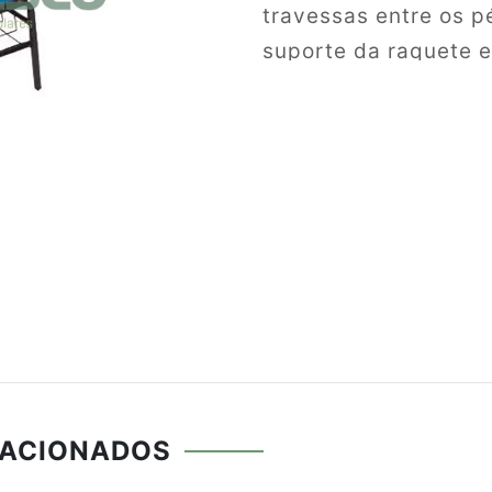
travessas entre os 
suporte da raquete 
20x30 (parede 1,50m
plásticas 20x20 com
processo MIG em tod
superfície com trata
desengraxante. Pint
cura em estufa a 220°
aramado de aço 3/1
e encosto(390x240
laminada D26 revest
acabamento das bord
estrutura por parafu
LACIONADOS
Prancheta(650x490