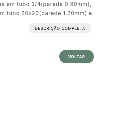
pés em tubo 3/4(parede 0,90mm),
em tubo 20x20(parede 1,20mm) e
m). Quatro pés com ponteiras
DESCRIÇÃO COMPLETA
 pino embutido. Soldagem pelo
as as junções. Proteção da
mento especial, anticorrosivo e
VOLTAR
ura em epóxi-pó, processo de
C. Porta livros tipo gradil
6 redondo. Assento(390x380mm)
mm) em compensado, espuma
ida em curvim ou tecido,
as em perfil PVC. Fixados a
sos sextavado ¼ x 1 1/4.
x340mm) em MDF de 18mm,