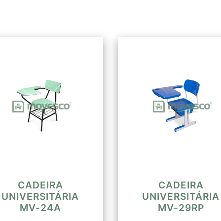
acabamento das bord
formato boleado e l
parte que é encaixa
cada lado com distân
da peça encaixada 
ranhuras de 3,7mm. R
boleada de 12mm. Fi
parafusos autoatarra
assento ao chão 460
860mm, altura da par
740mm.
CADEIRA
CADEIRA
UNIVERSITÁRIA
UNIVERSITÁRIA
MV-24A
MV-29RP