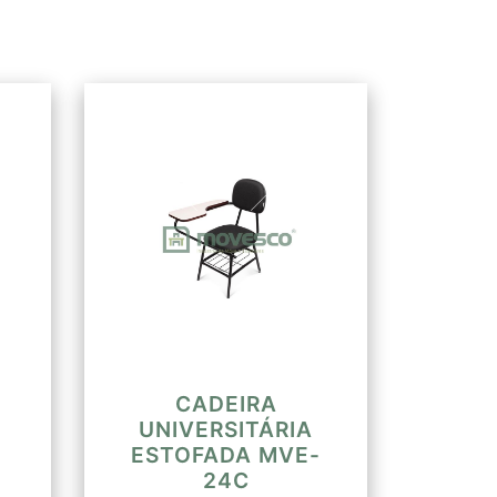
as em alumínio tipo “T” em
iso (dimensões 19mm x 13mm) na
do na madeira duas ranhuras de
cia entre elas de 4mm. A largura
de 2mm e com extremidade das
aio de curvatura da parte
xados a estrutura através de
xantes 5x35 PHP. Altura do
mm, altura do encosto ao chão
te frontal da prancheta ao chão
CADEIRA
UNIVERSITÁRIA
ESTOFADA MVE-
24C