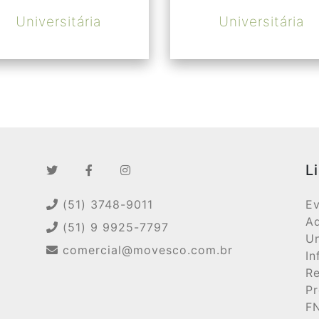
Universitária
Universitária
L
(51) 3748-9011
Ev
Ad
(51) 9 9925-7797
Un
comercial@movesco.com.br
In
Re
Pr
F