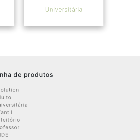
Universitária
inha de produtos
olution
ulto
iversitária
fantil
feitório
ofessor
NDE