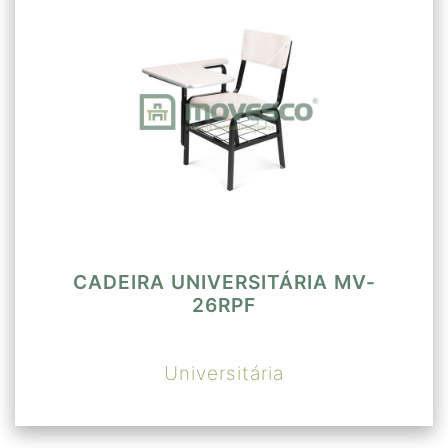
mm revestido em laminado melamínico e
acabamento das bordas em PVC tipo T.
CADEIRA UNIVERSITÁRIA MV-
26RPF
Universitária