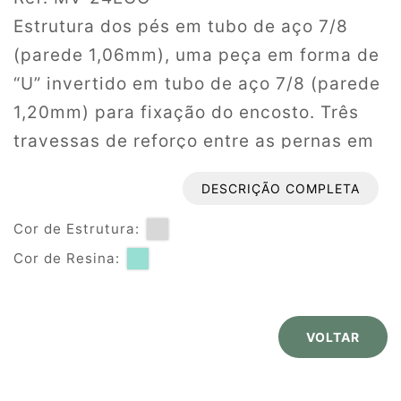
Estrutura dos pés em tubo de aço 7/8
(parede 1,06mm), uma peça em forma de
“U” invertido em tubo de aço 7/8 (parede
1,20mm) para fixação do encosto. Três
travessas de reforço entre as pernas em
tubo ¾ (parede 0,90mm) e travessa
DESCRIÇÃO COMPLETA
frontal em tubo ¾(parede 0,90mm). Base
de sustentação da prancheta em tubo
Cor de Estrutura:
25x25 (parede 1,50mm) e apoio em tubo
Cor de Resina:
20x20 (parede 1,50mm). Estrutura para
sustentação e fixação da prancheta em
VOLTAR
tubo 20x20 (parede 1,20mm). Porta livros
em 4 peças de perfil de aço 1/4 maciço.
Soldagem pelo processo MIG em todas as