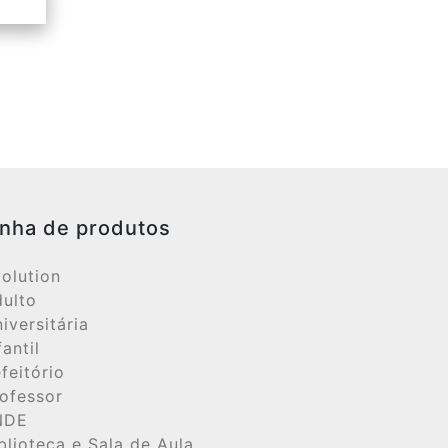
inha de produtos
olution
ulto
iversitária
fantil
feitório
ofessor
NDE
blioteca e Sala de Aula