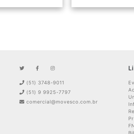
L
(51) 3748-9011
Ev
Ad
(51) 9 9925-7797
Un
comercial@movesco.com.br
In
Re
Pr
F
Bi